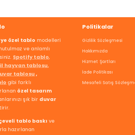
lo
Politikalar
iye özel tablo
modelleri
Gizlilik Sözleşmesi
 unutulmaz ve anlamlı
Hakkımızda
siniz.
Spotify tablo
,
Hizmet Şartları
il hayvan tablosu
,
İade Politikası
uvar tablosu
,
blo
gibi farklı
Mesafeli Satış Sözleşm
ırlanan
özel tasarım
anlarınızı şık bir
duvar
irir.
çeveli tablo baskı
ve
la hazırlanan