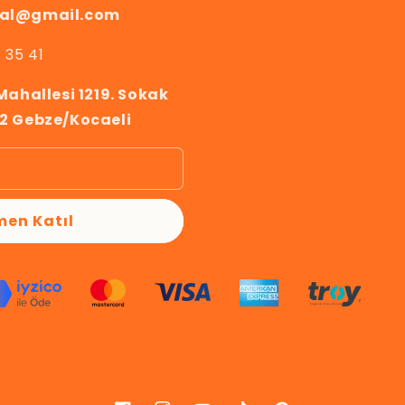
ial@gmail.com
 35 41
 Mahallesi 1219. Sokak
22 Gebze/Kocaeli
en Katıl