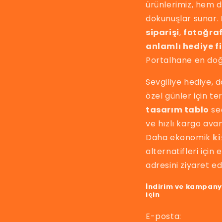
ürünlerimiz, hem d
dokunuşlar sunar.
siparişi
,
fotoğraf
anlamlı hediye fi
Portalhane en doğ
Sevgiliye hediye, 
özel günler için t
tasarım tablo
seç
ve hızlı kargo ava
Daha ekonomik
ki
alternatifleri içi
adresini ziyaret ede
İndirim ve kampan
için
E-posta: