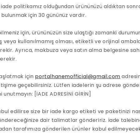
 iade politikamız olduğundan ürününüzü aldıktan sonr
 bulunmak için 30 gününüz vardır.
ilmeniz için, ürününüzün size ulaştığı zamanki durumu
ş veya kullanılmamış olması, etiketli ve orijinal ambal
rekir. Ayrıca, makbuza veya satın alma belgesine sah
erekir.
başlatmak için
portalhanemofficial@gmail.com
adresi
etişime geçebilirsiniz. Lütfen iadelerin şu adrese gönde
ni unutmayın: [İADE ADRESİNİ GİRİN]
bul edilirse size bir iade kargo etiketi ve paketinizi nas
ndereceğinize dair talimatlar göndeririz. İade talebi
dan tarafımıza gönderilen ürünler kabul edilmeyecek