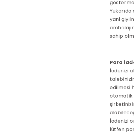
göstermek
Yukarıda 
yani giyil
ambalajın
sahip olm
Para iad
İadenizi a
talebinizi
edilmesi 
otomatik 
şirketini
alabilece
İadenizi 
lütfen po