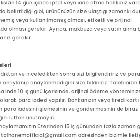
sizin 14 gün içinde iptal veya iade etme hakkınız vard
da belirtildiği gibi, ürününüzün size ulaştığı zamanki 
memiş veya kullanılmamış olması, etiketli ve orijinal
da olması gerekir. Ayrıca, makbuza veya satın alma 
anız gerekir.
eleri
ldıktan ve inceledikten sonra sizi bilgilendiririz ve para
n onaylanıp onaylanmadığını size bildiririz. Talebinizin
halinde 10 iş günü içerisinde, orijinal ödeme yönteminiz
olarak para iadesi yapılır. Bankanızın veya kredi kartı
zin para iadesini işlemesinin ve göndermesinin de bira
ğini lütfen unutmayın.
onaylamamızın üzerinden 15 iş gününden fazla zaman 
rtalhanemofficial@gmail.com adresinden bizimle ileti