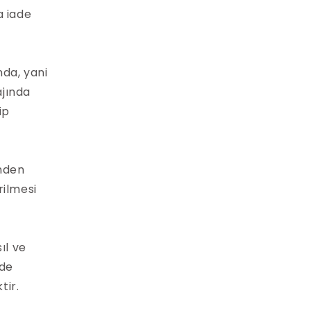
a iade
nda, yani
ajında
ip
nden
rilmesi
ıl ve
nde
tir.