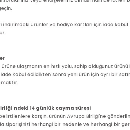
ili sorularınız veya endişeleriniz olması halinde lütfen 
geçin.
i indirimdeki ürünler ve hediye kartları için iade kabul
uz.
er
iz ürüne ulaşmanın en hızlı yolu, sahip olduğunuz ürünü
iade kabul edildikten sonra yeni ürün için ayrı bir sat
pmaktır.
irliği'ndeki 14 günlük cayma süresi
belirtilenlere karşın, ürünün Avrupa Birliği'ne gönderil
 siparişinizi herhangi bir nedenle ve herhangi bir ge