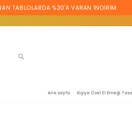
İçeriğe
 TABLOLARDA %30'A VARAN İNDİRİM
SAD
atla
Ana sayfa
Kişiye Özel El Emeği Tas