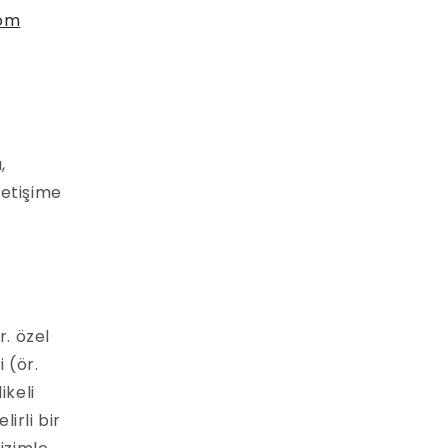
com
,
letişime
r. özel
i (ör.
ikeli
irli bir