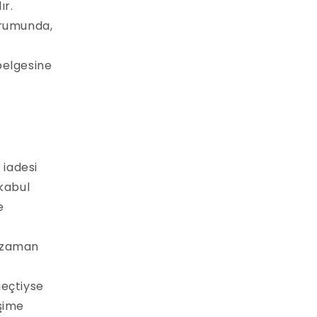
ır.
durumunda,
belgesine
 iadesi
 kabul
e
z zaman
geçtiyse
şime