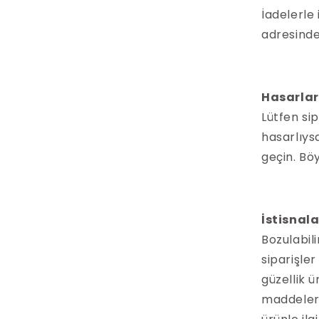
İadelerle 
adresinde
Hasarlar
Lütfen sip
hasarlıysa
geçin. Böy
İstisnal
Bozulabili
siparişler
güzellik ü
maddeler, 