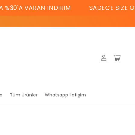
0'A VARAN İNDİRİM
SADECE SİZE ÖZEL
Oturum
Sepet
aç
lo
Tüm Ürünler
Whatsapp İletişim