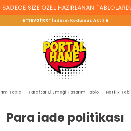
ECE SİZE ÖZEL HAZIRLANAN TABLOLARDA %3
🔥"SEVGİ100" İndirim Kodumuz Aktif🔥
arım Tablo
Taraftar El Emeği Tasarım Tablo
Netflix Tab
Para iade politikası