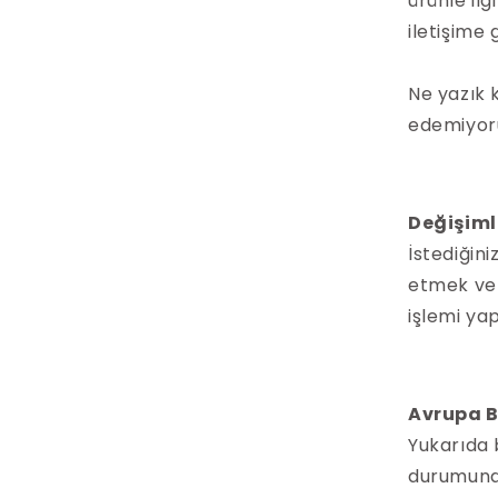
ürünle ilg
iletişime 
Ne yazık k
edemiyor
Değişiml
İstediğin
etmek ve 
işlemi ya
Avrupa B
Yukarıda 
durumunda