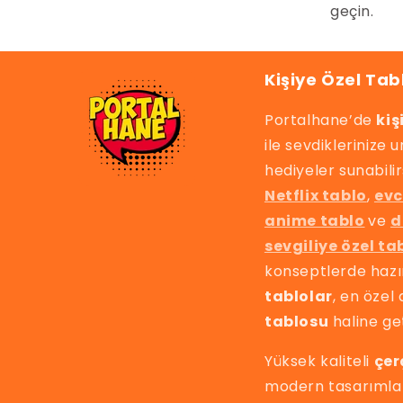
geçin.
Kişiye Özel Tab
Portalhane’de
kiş
ile sevdiklerinize
hediyeler sunabilir
Netflix tablo
,
evc
anime tablo
ve
d
sevgiliye özel ta
konseptlerde haz
tablolar
, en özel 
tablosu
haline get
Yüksek kaliteli
çer
modern tasarımlar