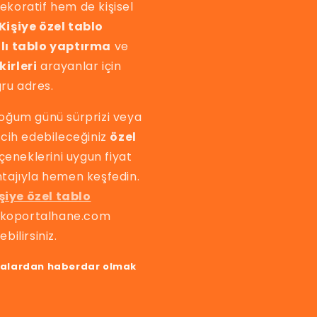
ekoratif hem de kişisel
Kişiye özel tablo
lı tablo yaptırma
ve
kirleri
arayanlar için
ru adres.
doğum günü sürprizi veya
ercih edebileceğiniz
özel
eneklerini uygun fiyat
ntajıyla hemen keşfedin.
şiye özel tablo
n ekoportalhane.com
bilirsiniz.
yalardan haberdar olmak