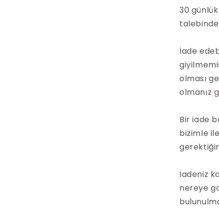
30 günlük
talebinde
İade edeb
giyilmemi
olması ge
olmanız g
Bir iade 
bizimle il
gerektiği
İadeniz ka
nereye gö
bulunulma